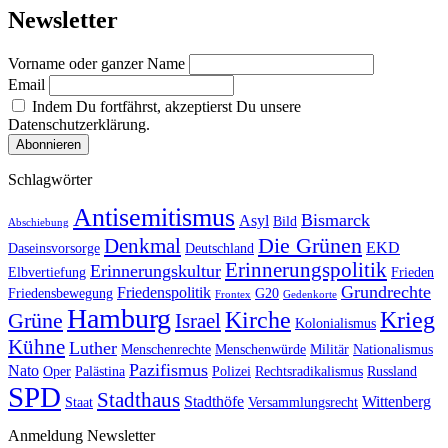
Newsletter
Vorname oder ganzer Name
Email
Indem Du fortfährst, akzeptierst Du unsere
Datenschutzerklärung.
Schlagwörter
Antisemitismus
Bismarck
Asyl
Bild
Abschiebung
Die Grünen
Denkmal
EKD
Daseinsvorsorge
Deutschland
Erinnerungspolitik
Erinnerungskultur
Elbvertiefung
Frieden
Grundrechte
Friedenspolitik
Friedensbewegung
G20
Frontex
Gedenkorte
Hamburg
Kirche
Krieg
Grüne
Israel
Kolonialismus
Kühne
Luther
Menschenrechte
Menschenwürde
Militär
Nationalismus
Pazifismus
Nato
Oper
Palästina
Polizei
Rechtsradikalismus
Russland
SPD
Stadthaus
Stadthöfe
Wittenberg
Staat
Versammlungsrecht
Anmeldung Newsletter