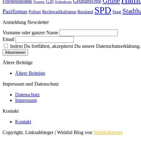
Grüne
Grundrechte
Friedenspolitik
G20
Frontex
Gedenkorte
SPD
Stadth
Pazifismus
Polizei
Rechtsradikalismus
Russland
Staat
Anmeldung Newsletter
Vorname oder ganzer Name
Email
Indem Du fortfährst, akzeptierst Du unsere Datenschutzerklärung.
Ältere Beiträge
Ältere Beiträge
Impressum und Datenschutz
Datenschutz
Impressum
Kontakt
Kontakt
Copyright. Linksabbieger | Wishful Blog von
Wishfulthemes