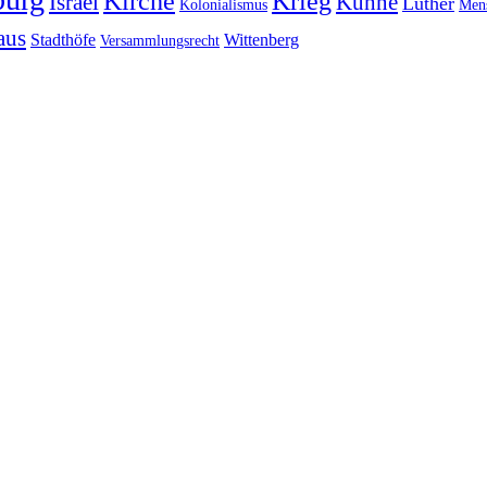
Kirche
Krieg
Israel
Kühne
Luther
Kolonialismus
Mens
aus
Stadthöfe
Wittenberg
Versammlungsrecht