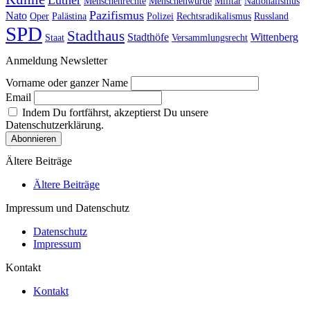
Menschenrechte
Menschenwürde
Militär
Nationalismus
Pazifismus
Nato
Oper
Palästina
Polizei
Rechtsradikalismus
Russland
SPD
Stadthaus
Stadthöfe
Wittenberg
Staat
Versammlungsrecht
Anmeldung Newsletter
Vorname oder ganzer Name
Email
Indem Du fortfährst, akzeptierst Du unsere
Datenschutzerklärung.
Ältere Beiträge
Ältere Beiträge
Impressum und Datenschutz
Datenschutz
Impressum
Kontakt
Kontakt