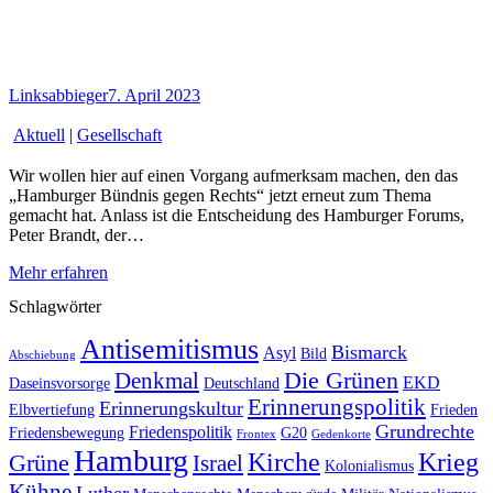
Linksabbieger
7. April 2023
Aktuell
|
Gesellschaft
Wir wollen hier auf einen Vorgang aufmerksam machen, den das
„Hamburger Bündnis gegen Rechts“ jetzt erneut zum Thema
gemacht hat. Anlass ist die Entscheidung des Hamburger Forums,
Peter Brandt, der…
Mehr erfahren
Schlagwörter
Antisemitismus
Bismarck
Asyl
Bild
Abschiebung
Die Grünen
Denkmal
EKD
Daseinsvorsorge
Deutschland
Erinnerungspolitik
Erinnerungskultur
Elbvertiefung
Frieden
Grundrechte
Friedenspolitik
Friedensbewegung
G20
Frontex
Gedenkorte
Hamburg
Kirche
Krieg
Grüne
Israel
Kolonialismus
Kühne
Luther