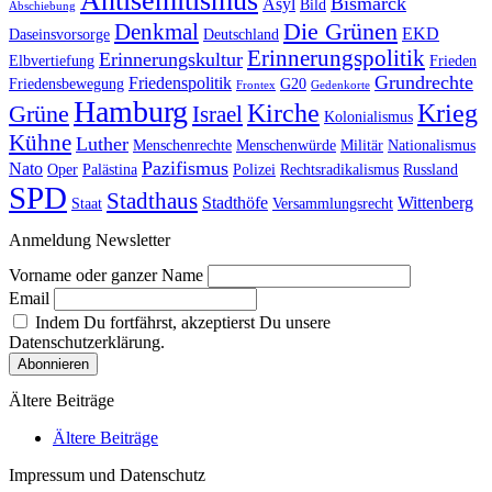
Bismarck
Asyl
Bild
Abschiebung
Die Grünen
Denkmal
EKD
Daseinsvorsorge
Deutschland
Erinnerungspolitik
Erinnerungskultur
Elbvertiefung
Frieden
Grundrechte
Friedenspolitik
Friedensbewegung
G20
Frontex
Gedenkorte
Hamburg
Kirche
Krieg
Grüne
Israel
Kolonialismus
Kühne
Luther
Menschenrechte
Menschenwürde
Militär
Nationalismus
Pazifismus
Nato
Oper
Palästina
Polizei
Rechtsradikalismus
Russland
SPD
Stadthaus
Stadthöfe
Wittenberg
Staat
Versammlungsrecht
Anmeldung Newsletter
Vorname oder ganzer Name
Email
Indem Du fortfährst, akzeptierst Du unsere
Datenschutzerklärung.
Ältere Beiträge
Ältere Beiträge
Impressum und Datenschutz