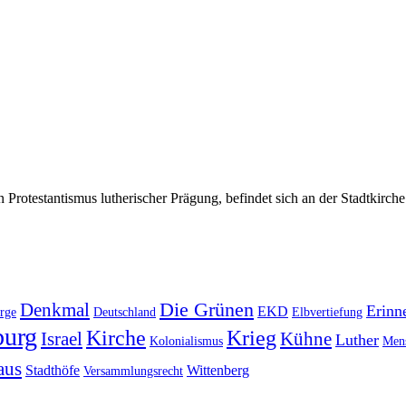
 Protestantismus lutherischer Prägung, befindet sich an der Stadtkirch
Die Grünen
Denkmal
Erinn
EKD
rge
Deutschland
Elbvertiefung
urg
Kirche
Krieg
Israel
Kühne
Luther
Kolonialismus
Mens
aus
Stadthöfe
Wittenberg
Versammlungsrecht