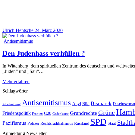
Ulrich Hentschel
24. März 2020
Antisemitismus
Den Judenhass verhüllen ?
In Wittenberg, dem spirituellen Zentrum des deutschen und weltweiten
„Juden“ und „Sau“…
Mehr erfahren
Schlagwörter
Antisemitismus
Bismarck
Asyl
Bild
Daseinsvorso
Abschiebung
Hamb
Grüne
Grundrechte
Friedenspolitik
G20
Frontex
Gedenkorte
SPD
Stadth
Pazifismus
Polizei
Rechtsradikalismus
Russland
Staat
Anmeldung Newsletter