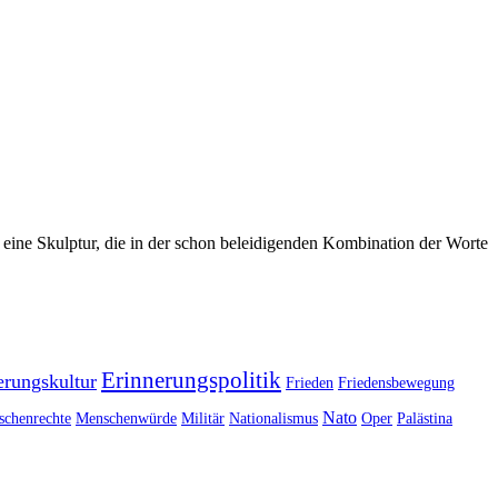
e eine Skulptur, die in der schon beleidigenden Kombination der Worte
Erinnerungspolitik
erungskultur
Frieden
Friedensbewegung
Nato
chenrechte
Menschenwürde
Militär
Nationalismus
Oper
Palästina