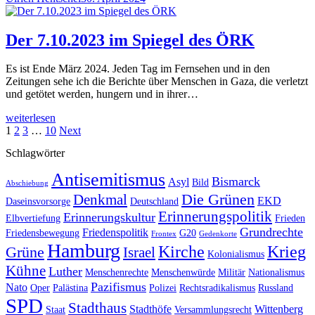
Der 7.10.2023 im Spiegel des ÖRK
Es ist Ende März 2024. Jeden Tag im Fernsehen und in den
Zeitungen sehe ich die Berichte über Menschen in Gaza, die verletzt
und getötet werden, hungern und in ihrer…
weiterlesen
Seitennummerierung
1
2
3
…
10
Next
der
Schlagwörter
Beiträge
Antisemitismus
Bismarck
Asyl
Bild
Abschiebung
Die Grünen
Denkmal
EKD
Daseinsvorsorge
Deutschland
Erinnerungspolitik
Erinnerungskultur
Elbvertiefung
Frieden
Grundrechte
Friedenspolitik
Friedensbewegung
G20
Frontex
Gedenkorte
Hamburg
Kirche
Krieg
Grüne
Israel
Kolonialismus
Kühne
Luther
Menschenrechte
Menschenwürde
Militär
Nationalismus
Pazifismus
Nato
Oper
Palästina
Polizei
Rechtsradikalismus
Russland
SPD
Stadthaus
Stadthöfe
Wittenberg
Staat
Versammlungsrecht