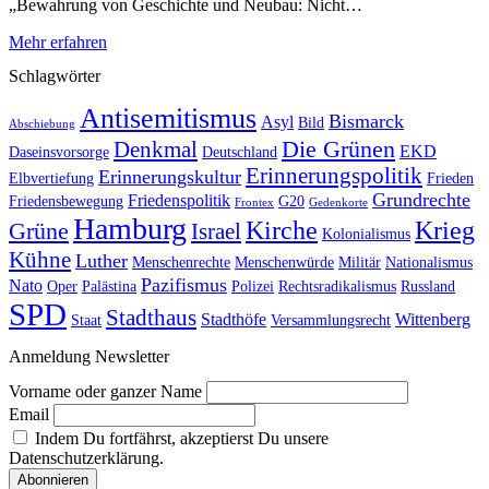
„Bewahrung von Geschichte und Neubau: Nicht…
Mehr erfahren
Schlagwörter
Antisemitismus
Bismarck
Asyl
Bild
Abschiebung
Die Grünen
Denkmal
EKD
Daseinsvorsorge
Deutschland
Erinnerungspolitik
Erinnerungskultur
Elbvertiefung
Frieden
Grundrechte
Friedenspolitik
Friedensbewegung
G20
Frontex
Gedenkorte
Hamburg
Kirche
Krieg
Grüne
Israel
Kolonialismus
Kühne
Luther
Menschenrechte
Menschenwürde
Militär
Nationalismus
Pazifismus
Nato
Oper
Palästina
Polizei
Rechtsradikalismus
Russland
SPD
Stadthaus
Stadthöfe
Wittenberg
Staat
Versammlungsrecht
Anmeldung Newsletter
Vorname oder ganzer Name
Email
Indem Du fortfährst, akzeptierst Du unsere
Datenschutzerklärung.