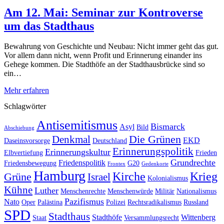
Am 12. Mai: Seminar zur Kontroverse
um das Stadthaus
Bewahrung von Geschichte und Neubau: Nicht immer geht das gut.
Vor allem dann nicht, wenn Profit und Erinnerung einander ins
Gehege kommen. Die Stadthöfe an der Stadthausbrücke sind so
ein…
Mehr erfahren
Schlagwörter
Antisemitismus
Bismarck
Asyl
Bild
Abschiebung
Die Grünen
Denkmal
EKD
Daseinsvorsorge
Deutschland
Erinnerungspolitik
Erinnerungskultur
Elbvertiefung
Frieden
Grundrechte
Friedenspolitik
Friedensbewegung
G20
Frontex
Gedenkorte
Hamburg
Kirche
Krieg
Grüne
Israel
Kolonialismus
Kühne
Luther
Menschenrechte
Menschenwürde
Militär
Nationalismus
Pazifismus
Nato
Oper
Palästina
Polizei
Rechtsradikalismus
Russland
SPD
Stadthaus
Stadthöfe
Wittenberg
Staat
Versammlungsrecht