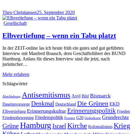
Theo Christiansen
25. September 2020
Gesellschaft
Elbvertiefung – wenn ein Tabu platzt
In der ZEIT-online las ich heute früh ein gutes und gut geführtes
Interview mit Manfred Braasch, dem Geschäftsführer des BUND
Hamburg. Anlass für dieses Interview sind die jetzt, nach
juristischer…
Mehr erfahren
Schlagwörter
Antisemitismus
Bismarck
Asyl
Bild
Abschiebung
Die Grünen
Denkmal
EKD
Daseinsvorsorge
Deutschland
Erinnerungspolitik
Erinnerungskultur
Elbvertiefung
Frieden
Grundrechte
Friedenspolitik
Friedensbewegung
G20
Frontex
Gedenkorte
Hamburg
Kirche
Krieg
Grüne
Israel
Kolonialismus
Kühne