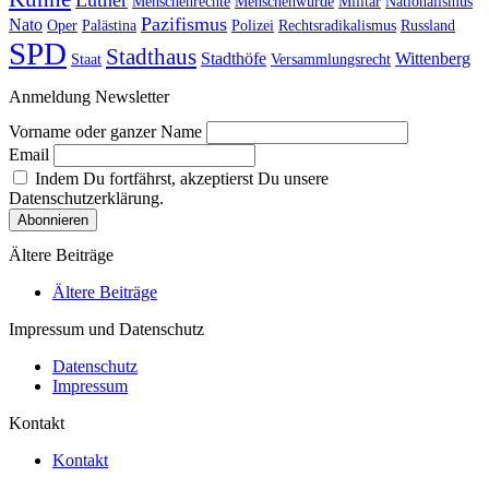
Luther
Menschenrechte
Menschenwürde
Militär
Nationalismus
Pazifismus
Nato
Oper
Palästina
Polizei
Rechtsradikalismus
Russland
SPD
Stadthaus
Stadthöfe
Wittenberg
Staat
Versammlungsrecht
Anmeldung Newsletter
Vorname oder ganzer Name
Email
Indem Du fortfährst, akzeptierst Du unsere
Datenschutzerklärung.
Ältere Beiträge
Ältere Beiträge
Impressum und Datenschutz
Datenschutz
Impressum
Kontakt
Kontakt