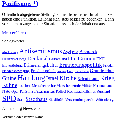
Pazifismus *)
Öffentlich abgegebene Stellungnahmen haben einen Inhalt und sie
haben eine Funktion. Es lohnt sich, stets beides zu bedenken. Denn
vor allem in zugespitzter Situation lässt sich der Inhalt erst aus…
Mehr erfahren
Schlagwörter
Antisemitismus
Bismarck
Asyl
Bild
Abschiebung
Die Grünen
Denkmal
EKD
Daseinsvorsorge
Deutschland
Erinnerungspolitik
Erinnerungskultur
Elbvertiefung
Frieden
Grundrechte
Friedenspolitik
Friedensbewegung
G20
Frontex
Gedenkorte
Hamburg
Kirche
Krieg
Grüne
Israel
Kolonialismus
Kühne
Luther
Menschenrechte
Menschenwürde
Militär
Nationalismus
Pazifismus
Nato
Oper
Palästina
Polizei
Rechtsradikalismus
Russland
SPD
Stadthaus
Stadthöfe
Wittenberg
Staat
Versammlungsrecht
Anmeldung Newsletter
Vorname oder ganzer Name