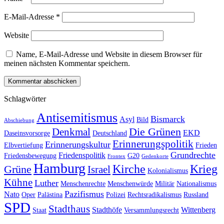
E-Mail-Adresse
*
Website
Name, E-Mail-Adresse und Website in diesem Browser für
meinen nächsten Kommentar speichern.
Schlagwörter
Antisemitismus
Bismarck
Asyl
Bild
Abschiebung
Die Grünen
Denkmal
EKD
Daseinsvorsorge
Deutschland
Erinnerungspolitik
Erinnerungskultur
Elbvertiefung
Frieden
Grundrechte
Friedenspolitik
Friedensbewegung
G20
Frontex
Gedenkorte
Hamburg
Kirche
Krieg
Grüne
Israel
Kolonialismus
Kühne
Luther
Menschenrechte
Menschenwürde
Militär
Nationalismus
Pazifismus
Nato
Oper
Palästina
Polizei
Rechtsradikalismus
Russland
SPD
Stadthaus
Stadthöfe
Wittenberg
Staat
Versammlungsrecht