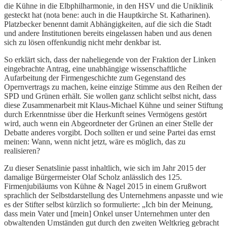
die Kühne in die Elbphilharmonie, in den HSV und die Uniklinik
gesteckt hat (nota bene: auch in die Hauptkirche St. Katharinen).
Platzbecker benennt damit Abhängigkeiten, auf die sich die Stadt
und andere Institutionen bereits eingelassen haben und aus denen
sich zu lösen offenkundig nicht mehr denkbar ist.
So erklärt sich, dass der naheliegende von der Fraktion der Linken
eingebrachte Antrag, eine unabhängige wissenschaftliche
Aufarbeitung der Firmengeschichte zum Gegenstand des
Opernvertrags zu machen, keine einzige Stimme aus den Reihen der
SPD und Grünen erhält. Sie wollen ganz schlicht selbst nicht, dass
diese Zusammenarbeit mit Klaus-Michael Kühne und seiner Stiftung
durch Erkenntnisse über die Herkunft seines Vermögens gestört
wird, auch wenn ein Abgeordneter der Grünen an einer Stelle der
Debatte anderes vorgibt. Doch sollten er und seine Partei das ernst
meinen: Wann, wenn nicht jetzt, wäre es möglich, das zu
realisieren?
Zu dieser Senatslinie passt inhaltlich, wie sich im Jahr 2015 der
damalige Bürgermeister Olaf Scholz anlässlich des 125.
Firmenjubiläums von Kühne & Nagel 2015 in einem Grußwort
sprachlich der Selbstdarstellung des Unternehmens anpasste und wie
es der Stifter selbst kürzlich so formulierte: „Ich bin der Meinung,
dass mein Vater und [mein] Onkel unser Unternehmen unter den
obwaltenden Umständen gut durch den zweiten Weltkrieg gebracht