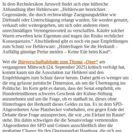
In dem Rechtslexikon
Jurawelt
findet sich eine hilfreiche
Abhandlung über Hehlerware: „Hehlerware bezeichnet
Gegenstände, die durch rechtswidrige Zueignungsdelikte wie
Diebstahl oder Unterschlagung erlangt wurden. Sie werden genutzt,
verkauft oder weitergegeben, um sich oder anderen einen
unrechtmäßigen Vermögensvorteil zu verschaffen. Käufer solcher
Waren erwerben kein Eigentum und tragen das Risiko rechtlicher
Konsequenzen.“ Abschließend gibt es noch ein paar Empfehlungen
zum Schutz vor Hehlerware: „Hinterfragen Sie die Herkunft –
Auffällig günstige Preise meiden – Keine Eile beim Kauf“.
Wer die
Bürgerschaftsdebatte zum Thema „Oper“
am
vergangenen Mittwoch (24. September 2025) kritisch verfolgt hat,
kommt kaum um die Assoziation zur Hehlerei und den
Empfehlungen zum Schutz davor herum. Dabei geht es weniger um
die eng gefasste juristische Dimension, als um die Übertragung ins
Politische. Im Kern geht es darum, dass der Senat empfiehlt, ein
Hundertemillionen schweres Geschenk der Kühne-Stiftung
anzunehmen und um die Frage, ob es statthaft ist, dieses ohne
Hinterfragen der Herkunft dieses Geldes zu tun. Es ist dem SPD-
Abgeordneten Arne Platzbecker vorbehalten, erst gegen Ende der
Debatte diese Frage anzusprechen, die wie „ein Elefant im Raum“
stehe. Bis dahin schwelgen die die Senatsvorlage vertretenden
Abgeordneten der SPD und Grünen ausschließlich über die
großartige Chance für den Opernstandort Hamburg, die sich aus