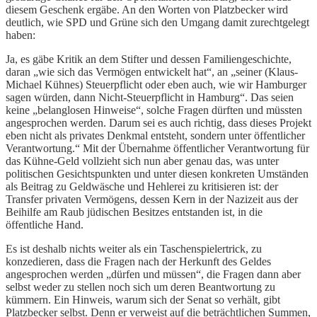
diesem Geschenk ergäbe. An den Worten von Platzbecker wird
deutlich, wie SPD und Grüne sich den Umgang damit zurechtgelegt
haben:
Ja, es gäbe Kritik an dem Stifter und dessen Familiengeschichte,
daran „wie sich das Vermögen entwickelt hat“, an „seiner (Klaus-
Michael Kühnes) Steuerpflicht oder eben auch, wie wir Hamburger
sagen würden, dann Nicht-Steuerpflicht in Hamburg“. Das seien
keine „belanglosen Hinweise“, solche Fragen dürften und müssten
angesprochen werden. Darum sei es auch richtig, dass dieses Projekt
eben nicht als privates Denkmal entsteht, sondern unter öffentlicher
Verantwortung.“ Mit der Übernahme öffentlicher Verantwortung für
das Kühne-Geld vollzieht sich nun aber genau das, was unter
politischen Gesichtspunkten und unter diesen konkreten Umständen
als Beitrag zu Geldwäsche und Hehlerei zu kritisieren ist: der
Transfer privaten Vermögens, dessen Kern in der Nazizeit aus der
Beihilfe am Raub jüdischen Besitzes entstanden ist, in die
öffentliche Hand.
Es ist deshalb nichts weiter als ein Taschenspielertrick, zu
konzedieren, dass die Fragen nach der Herkunft des Geldes
angesprochen werden „dürfen und müssen“, die Fragen dann aber
selbst weder zu stellen noch sich um deren Beantwortung zu
kümmern. Ein Hinweis, warum sich der Senat so verhält, gibt
Platzbecker selbst. Denn er verweist auf die beträchtlichen Summen,