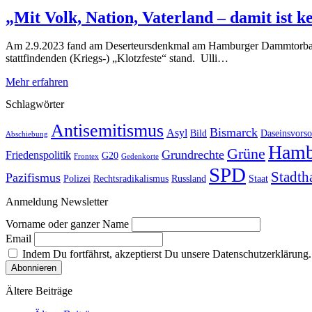
„Mit Volk, Nation, Vaterland – damit ist 
Am 2.9.2023 fand am Deserteursdenkmal am Hamburger Dammtorbahnhof
stattfindenden (Kriegs-) „Klotzfeste“ stand. Ulli…
Mehr erfahren
Schlagwörter
Antisemitismus
Bismarck
Asyl
Bild
Daseinsvorso
Abschiebung
Hamb
Grüne
Grundrechte
Friedenspolitik
G20
Frontex
Gedenkorte
SPD
Stadth
Pazifismus
Polizei
Rechtsradikalismus
Russland
Staat
Anmeldung Newsletter
Vorname oder ganzer Name
Email
Indem Du fortfährst, akzeptierst Du unsere Datenschutzerklärung.
Ältere Beiträge