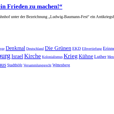
kein Frieden zu machen!“
 unter der Bezeichnung „Ludwig-Baumann-Fest“ ein Antikriegsfest sta
Die Grünen
Denkmal
Erinn
EKD
rge
Deutschland
Elbvertiefung
urg
Kirche
Krieg
Israel
Kühne
Luther
Kolonialismus
Mens
aus
Stadthöfe
Wittenberg
Versammlungsrecht