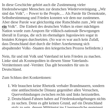
In diese Geschichte gehört auch die Zustimmung vieler
friedensbewegter Menschen zur deutschen Wiedervereinigung. „Wir
sind das Volk“, – Power to the People,… Als Parole für Demokratie,
Selbstbestimmung und Frieden konnten wir dem nur
zustimmen.
Aber diese Parole war gleichzeitig eine Rutschbahn zum „Wir sind
ein
Volk“. Die Einheit des deutschen Volkes in einer mächtigen
Nation wurde zum Ansporn für völkisch-nationale Bewegungen
überall in Europa, die sich im ehemaligen Jugoslawien sogar in
brutalen Kriegen durchsetzten. (So war es war auch kein Zufall,
dass Deutschland dort durch die früher Anerkennung sich
abspaltender Volks -Staaten den kriegerischen Prozess beförderte.)
Nein, für und mit Volk und Vaterland ist kein Frieden zu machen.
Linke sind als Kosmopoliten in diesem Sinne Vaterlands-
Verräterinnen und -Verräter. Das gilt besonders für uns in
Deutschland.
Zum Schluss drei Konkretionen:
Wir brauchen keine Rhetorik verbaler Brandmauern, sondern
eine antifaschistische Distanz gegenüber allen Versuchen,
Querverbindungen zwischen rechts und links herzustellen.
Deutschland-Fahnen haben auf Friedenskundgebungen nichts
zu suchen. Denn es gibt keinen Grund, auf ein Deutschland
stolz zu sein, dessen Militäretat ins Unermessliche gesteigert