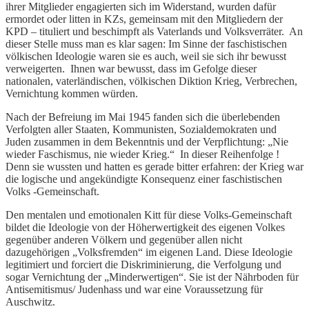
ihrer Mitglieder engagierten sich im Widerstand, wurden dafür
ermordet oder litten in KZs, gemeinsam mit den Mitgliedern der
KPD – tituliert und beschimpft als Vaterlands und Volksverräter. An
dieser Stelle muss man es klar sagen: Im Sinne der faschistischen
völkischen Ideologie waren sie es auch, weil sie sich ihr bewusst
verweigerten. Ihnen war bewusst, dass im Gefolge dieser
nationalen, vaterländischen, völkischen Diktion Krieg, Verbrechen,
Vernichtung kommen würden.
Nach der Befreiung im Mai 1945 fanden sich die überlebenden
Verfolgten aller Staaten, Kommunisten, Sozialdemokraten und
Juden zusammen in dem Bekenntnis und der Verpflichtung: „Nie
wieder Faschismus, nie wieder Krieg.“ In dieser Reihenfolge !
Denn sie wussten und hatten es gerade bitter erfahren: der Krieg war
die logische und angekündigte Konsequenz einer faschistischen
Volks -Gemeinschaft.
Den mentalen und emotionalen Kitt für diese Volks-Gemeinschaft
bildet die Ideologie von der Höherwertigkeit des eigenen Volkes
gegenüber anderen Völkern und gegenüber allen nicht
dazugehörigen „Volksfremden“ im eigenen Land. Diese Ideologie
legitimiert und forciert die Diskriminierung, die Verfolgung und
sogar Vernichtung der „Minderwertigen“. Sie ist der Nährboden für
Antisemitismus/ Judenhass und war eine Voraussetzung für
Auschwitz.