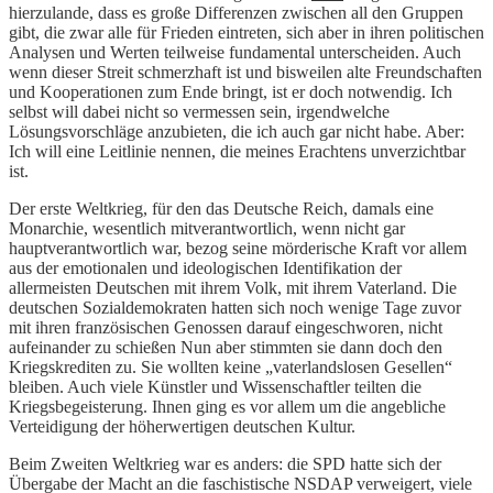
hierzulande, dass es große Differenzen zwischen all den Gruppen
gibt, die zwar alle für Frieden eintreten, sich aber in ihren politischen
Analysen und Werten teilweise fundamental unterscheiden. Auch
wenn dieser Streit schmerzhaft ist und bisweilen alte Freundschaften
und Kooperationen zum Ende bringt, ist er doch notwendig. Ich
selbst will dabei nicht so vermessen sein, irgendwelche
Lösungsvorschläge anzubieten, die ich auch gar nicht habe. Aber:
Ich will eine Leitlinie nennen, die meines Erachtens unverzichtbar
ist.
Der erste Weltkrieg, für den das Deutsche Reich, damals eine
Monarchie, wesentlich mitverantwortlich, wenn nicht gar
hauptverantwortlich war, bezog seine mörderische Kraft vor allem
aus der emotionalen und ideologischen Identifikation der
allermeisten Deutschen mit ihrem Volk, mit ihrem Vaterland. Die
deutschen Sozialdemokraten hatten sich noch wenige Tage zuvor
mit ihren französischen Genossen darauf eingeschworen, nicht
aufeinander zu schießen Nun aber stimmten sie dann doch den
Kriegskrediten zu. Sie wollten keine „vaterlandslosen Gesellen“
bleiben. Auch viele Künstler und Wissenschaftler teilten die
Kriegsbegeisterung. Ihnen ging es vor allem um die angebliche
Verteidigung der höherwertigen deutschen Kultur.
Beim Zweiten Weltkrieg war es anders: die SPD hatte sich der
Übergabe der Macht an die faschistische NSDAP verweigert, viele