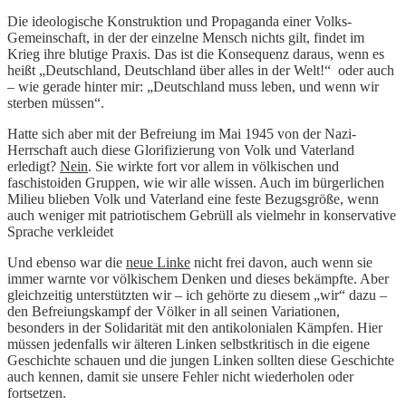
Die ideologische Konstruktion und Propaganda einer Volks-
Gemeinschaft, in der der einzelne Mensch nichts gilt, findet im
Krieg ihre blutige Praxis. Das ist die Konsequenz daraus, wenn es
heißt „Deutschland, Deutschland über alles in der Welt!“ oder auch
– wie gerade hinter mir: „Deutschland muss leben, und wenn wir
sterben müssen“.
Hatte sich aber mit der Befreiung im Mai 1945 von der Nazi-
Herrschaft auch diese Glorifizierung von Volk und Vaterland
erledigt?
Nein
. Sie wirkte fort vor allem in völkischen und
faschistoiden Gruppen, wie wir alle wissen. Auch im bürgerlichen
Milieu blieben Volk und Vaterland eine feste Bezugsgröße, wenn
auch weniger mit patriotischem Gebrüll als vielmehr in konservative
Sprache verkleidet
Und ebenso war die
neue Linke
nicht frei davon, auch wenn sie
immer warnte vor völkischem Denken und dieses bekämpfte. Aber
gleichzeitig unterstützten wir – ich gehörte zu diesem „wir“ dazu –
den Befreiungskampf der Völker in all seinen Variationen,
besonders in der Solidarität mit den antikolonialen Kämpfen. Hier
müssen jedenfalls wir älteren Linken selbstkritisch in die eigene
Geschichte schauen und die jungen Linken sollten diese Geschichte
auch kennen, damit sie unsere Fehler nicht wiederholen oder
fortsetzen.