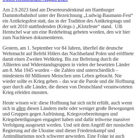
Am 2.9.2023 fand am Deserteursdenkmal am Hamburger
Dammtorbahnhof unter der Bezeichnung „Ludwig-Baumann-Fest“
ein Antikriegsfest statt, das in der Tradition des Antikriegstags und
der seit 2010 stattfindenden (Kriegs-) „Klotzfeste“ stand. Ulli
Hentschel war um eine Redebeitrag gebeten worden, den wir hier
zum Nachlesen dokumentieren.
Gestern, am 1. September vor 84 Jahren, überfiel die deutsche
Wehrmacht auf Befehl Hitlers das Nachbarland Polen und eröffnete
damit einen Zweiten Weltkrieg. Bis zur Befreiung durch die
Alliierten und Widerstandsgruppen in vielen der besetzten Länder
am 8. Mai 1945 wurden – die Zahlen sind unterschiedlich –
mindestens 60 Millionen Menschen ums Leben gebracht. Nie
wieder sollte es Krieg geben – das war die Parole und die Hoffnung
quer durch alle Länder, die diesen von Deutschland verantworteten
Krieg erleiden mussten.
Heute wissen wir: diese Hoffnung hat sich nicht erfüllt, auch wenn
sich in
allen
diesen Ländern mehr oder weniger große Bewegungen
und Gruppen gegen Aufrüstung, Kriegsvorbereitungen und
Kriegsbeteiligungen engagiert haben und dafür teilweise massiver
Verfolgung ausgesetzt werden. Und seit dem Angriff der russischen
Regierung auf die Ukraine sind dieser Friedenskampf und
Antimilitarismus noch schwerer geworden.
Eine
Folge ist auch