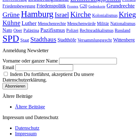
Grundrechte
Friedenspolitik
Friedensbewegung
G20
Frontex
Gedenkorte
Hamburg
Kirche
Krieg
Grüne
Israel
Kolonialismus
Kühne
Luther
Menschenrechte
Menschenwürde
Militär
Nationalismus
Pazifismus
Nato
Oper
Palästina
Polizei
Rechtsradikalismus
Russland
SPD
Stadthaus
Stadthöfe
Wittenberg
Staat
Versammlungsrecht
Anmeldung Newsletter
Vorname oder ganzer Name
Email
Indem Du fortfährst, akzeptierst Du unsere
Datenschutzerklärung.
Ältere Beiträge
Ältere Beiträge
Impressum und Datenschutz
Datenschutz
Impressum