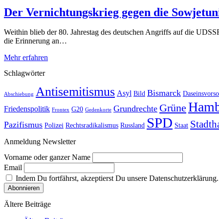
Der Vernichtungskrieg gegen die Sowjetun
Weithin blieb der 80. Jahrestag des deutschen Angriffs auf die UDS
die Erinnerung an…
Mehr erfahren
Schlagwörter
Antisemitismus
Bismarck
Asyl
Bild
Daseinsvorso
Abschiebung
Hamb
Grüne
Grundrechte
Friedenspolitik
G20
Frontex
Gedenkorte
SPD
Stadth
Pazifismus
Polizei
Rechtsradikalismus
Russland
Staat
Anmeldung Newsletter
Vorname oder ganzer Name
Email
Indem Du fortfährst, akzeptierst Du unsere Datenschutzerklärung.
Ältere Beiträge