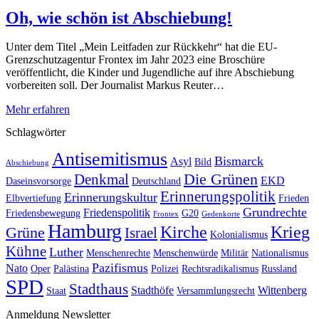
Oh, wie schön ist Abschiebung!
Unter dem Titel „Mein Leitfaden zur Rückkehr“ hat die EU-
Grenzschutzagentur Frontex im Jahr 2023 eine Broschüre
veröffentlicht, die Kinder und Jugendliche auf ihre Abschiebung
vorbereiten soll. Der Journalist Markus Reuter…
Mehr erfahren
Schlagwörter
Antisemitismus
Bismarck
Asyl
Bild
Abschiebung
Die Grünen
Denkmal
EKD
Daseinsvorsorge
Deutschland
Erinnerungspolitik
Erinnerungskultur
Elbvertiefung
Frieden
Grundrechte
Friedenspolitik
Friedensbewegung
G20
Frontex
Gedenkorte
Hamburg
Kirche
Krieg
Grüne
Israel
Kolonialismus
Kühne
Luther
Menschenrechte
Menschenwürde
Militär
Nationalismus
Pazifismus
Nato
Oper
Palästina
Polizei
Rechtsradikalismus
Russland
SPD
Stadthaus
Stadthöfe
Wittenberg
Staat
Versammlungsrecht
Anmeldung Newsletter