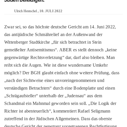
Juden beleidigen.
10. JULI 2022
Ulrich Hentschel
Zwar sei, so das höchste deutsche Gericht am 14. Juni 2022,
das antijüdische Schmährelief an der Außenwand der
Wittenberger Stadtkirche „für sich betrachtet in Stein
gemeißelter Antisemitismus“. ABER es stellt dennoch „keine
gegenwärtige Rechtsverletzung“ dar, darf also bleiben. Man
reibt sich die Augen. Wie ist diese wundersame Umkehr
möglich? Der BGH glaubt einfach ohne weitere Prüfung, dass
„nach der Sichtweise eines unvoreingenommenen und
verständigen Betrachters“ durch eine Bodenplatte und einen
„Schrägaufsteller“ unterhalb der „Judensau“ aus dem
Schandmal ein Mahnmal geworden sein soll. „Die Logik der
Richter ist abenteuerlich“, kommentiert Rafael Seligmann
zutreffend in der Jüdischen Allgemeinen. Dass das oberste
deutsche Gericht der penetrant vorgetragenen Rechtfertigung