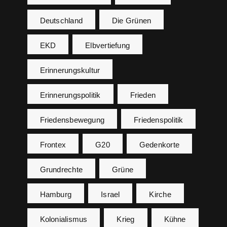
Deutschland
Die Grünen
EKD
Elbvertiefung
Erinnerungskultur
Erinnerungspolitik
Frieden
Friedensbewegung
Friedenspolitik
Frontex
G20
Gedenkorte
Grundrechte
Grüne
Hamburg
Israel
Kirche
Kolonialismus
Krieg
Kühne