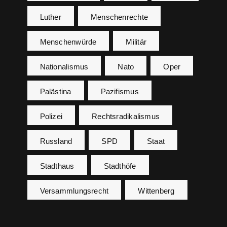
Luther
Menschenrechte
Menschenwürde
Militär
Nationalismus
Nato
Oper
Palästina
Pazifismus
Polizei
Rechtsradikalismus
Russland
SPD
Staat
Stadthaus
Stadthöfe
Versammlungsrecht
Wittenberg