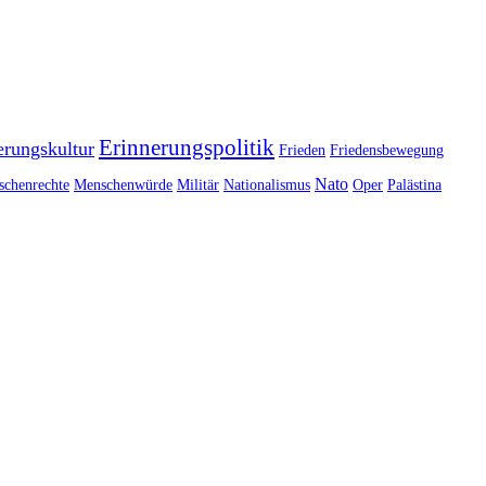
Erinnerungspolitik
erungskultur
Frieden
Friedensbewegung
Nato
chenrechte
Menschenwürde
Militär
Nationalismus
Oper
Palästina