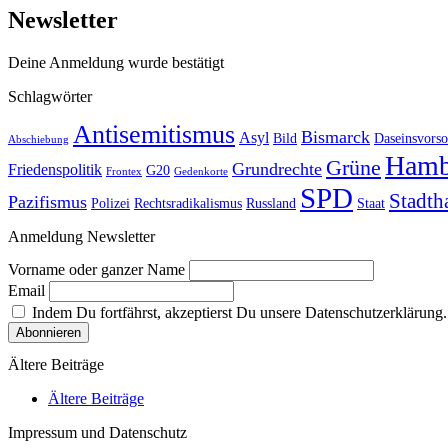
Newsletter
Deine Anmeldung wurde bestätigt
Schlagwörter
Antisemitismus
Bismarck
Asyl
Bild
Daseinsvorso
Abschiebung
Hamb
Grüne
Grundrechte
Friedenspolitik
G20
Frontex
Gedenkorte
SPD
Stadth
Pazifismus
Polizei
Rechtsradikalismus
Russland
Staat
Anmeldung Newsletter
Vorname oder ganzer Name
Email
Indem Du fortfährst, akzeptierst Du unsere Datenschutzerklärung.
Ältere Beiträge
Ältere Beiträge
Impressum und Datenschutz