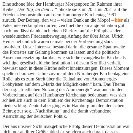
Eine schöne Idee der Hamburger Morgenpost: Im Rahmen ihrer
Reihe
„Der Tag, an dem …“
blickte sie zum 20. Juni 2021 auf die
Friedensdemonstration auf dem Hamburger Kirchentag 1981
zurück. Der Beitrag, den wir – vielen Dank an die Mopo! –
hier
als
Faksimile verknüpfen dürfen, zeichnet die damalige Situation gut
nach und lässt damit auch einen Blick zu auf die Frühphase der
westdeutschen Friedensbewegung Anfang der 80er Jahre. Ulrich
Hentschel und ich waren damals bei der Vorbereitung stark
involviert. Unser Interesse bestand darin, die gesamte Spannweite
des Protestes zur Geltung kommen zu lassen und die politische
Auseinandersetzung darüber, wie sich die evangelische Kirche als
wichtige gesellschaftliche Institution in diesem Konflikt verhält,
bewusst auch in diese Kirche selbst hineinzutragen. Dieses Moment
spielte schon zwei Jahre zuvor auf dem Nürnberger Kirchentag eine
Rolle, als es zum Streit über die Teilnahme von Atomenergie-
Lobbyisten auf dem „Markt der Möglichkeiten“ kam. Das Thema
der sog. „friedlichen Nutzung der Atomenergie“ war auch in der
Vorbereitung auf den Hamburger Kirchentag bedeutsam, was sich
schließlich auch in dem Emblem der Kirchentags-Demonstration
niederschlug. Zentral aber ging es in Hamburg um den deutschen
Beitrag zur sog. „Nachrüstung“ und die damit verbundene
Ausrichtung der deutschen Politik.
Der aus unserer Sicht maßgebliche Erfolg dieser Demonstration war
nicht nur an ihrer Größe ablesbar, sondern auch daran, dass es