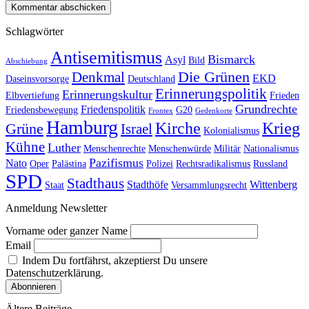
Schlagwörter
Antisemitismus
Bismarck
Asyl
Bild
Abschiebung
Die Grünen
Denkmal
EKD
Daseinsvorsorge
Deutschland
Erinnerungspolitik
Erinnerungskultur
Elbvertiefung
Frieden
Grundrechte
Friedenspolitik
Friedensbewegung
G20
Frontex
Gedenkorte
Hamburg
Kirche
Krieg
Grüne
Israel
Kolonialismus
Kühne
Luther
Menschenrechte
Menschenwürde
Militär
Nationalismus
Pazifismus
Nato
Oper
Palästina
Polizei
Rechtsradikalismus
Russland
SPD
Stadthaus
Stadthöfe
Wittenberg
Staat
Versammlungsrecht
Anmeldung Newsletter
Vorname oder ganzer Name
Email
Indem Du fortfährst, akzeptierst Du unsere
Datenschutzerklärung.
Ältere Beiträge