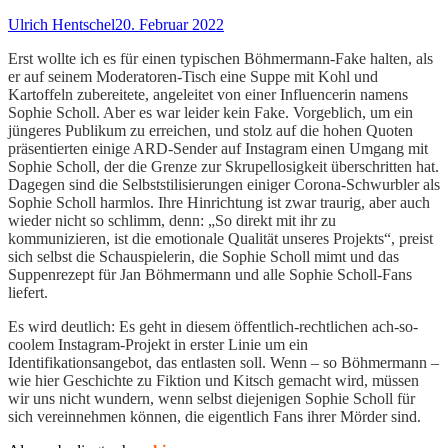
Ulrich Hentschel
20. Februar 2022
Erst wollte ich es für einen typischen Böhmermann-Fake halten, als
er auf seinem Moderatoren-Tisch eine Suppe mit Kohl und
Kartoffeln zubereitete, angeleitet von einer Influencerin namens
Sophie Scholl. Aber es war leider kein Fake. Vorgeblich, um ein
jüngeres Publikum zu erreichen, und stolz auf die hohen Quoten
präsentierten einige ARD-Sender auf Instagram einen Umgang mit
Sophie Scholl, der die Grenze zur Skrupellosigkeit überschritten hat.
Dagegen sind die Selbststilisierungen einiger Corona-Schwurbler als
Sophie Scholl harmlos. Ihre Hinrichtung ist zwar traurig, aber auch
wieder nicht so schlimm, denn: „So direkt mit ihr zu
kommunizieren, ist die emotionale Qualität unseres Projekts“, preist
sich selbst die Schauspielerin, die Sophie Scholl mimt und das
Suppenrezept für Jan Böhmermann und alle Sophie Scholl-Fans
liefert.
Es wird deutlich: Es geht in diesem öffentlich-rechtlichen ach-so-
coolem Instagram-Projekt in erster Linie um ein
Identifikationsangebot, das entlasten soll. Wenn – so Böhmermann –
wie hier Geschichte zu Fiktion und Kitsch gemacht wird, müssen
wir uns nicht wundern, wenn selbst diejenigen Sophie Scholl für
sich vereinnehmen können, die eigentlich Fans ihrer Mörder sind.