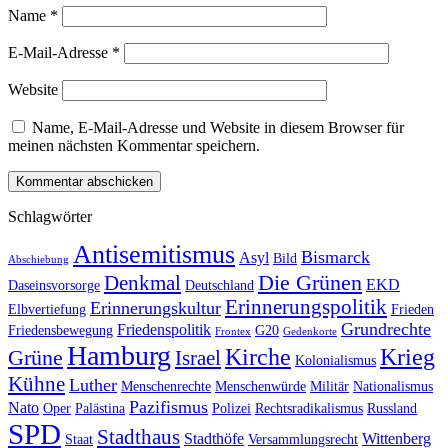
Name
*
E-Mail-Adresse
*
Website
Name, E-Mail-Adresse und Website in diesem Browser für
meinen nächsten Kommentar speichern.
Schlagwörter
Antisemitismus
Bismarck
Asyl
Bild
Abschiebung
Die Grünen
Denkmal
EKD
Daseinsvorsorge
Deutschland
Erinnerungspolitik
Erinnerungskultur
Elbvertiefung
Frieden
Grundrechte
Friedenspolitik
Friedensbewegung
G20
Frontex
Gedenkorte
Hamburg
Kirche
Krieg
Grüne
Israel
Kolonialismus
Kühne
Luther
Menschenrechte
Menschenwürde
Militär
Nationalismus
Pazifismus
Nato
Oper
Palästina
Polizei
Rechtsradikalismus
Russland
SPD
Stadthaus
Stadthöfe
Wittenberg
Staat
Versammlungsrecht