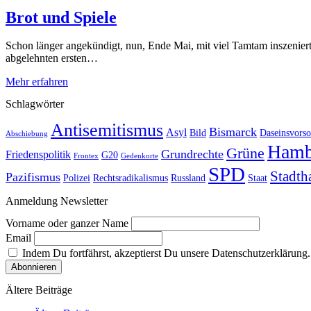
Brot und Spiele
Schon länger angekündigt, nun, Ende Mai, mit viel Tamtam inszenier
abgelehnten ersten…
Mehr erfahren
Schlagwörter
Antisemitismus
Bismarck
Asyl
Bild
Daseinsvorso
Abschiebung
Hamb
Grüne
Grundrechte
Friedenspolitik
G20
Frontex
Gedenkorte
SPD
Stadth
Pazifismus
Polizei
Rechtsradikalismus
Russland
Staat
Anmeldung Newsletter
Vorname oder ganzer Name
Email
Indem Du fortfährst, akzeptierst Du unsere Datenschutzerklärung.
Ältere Beiträge