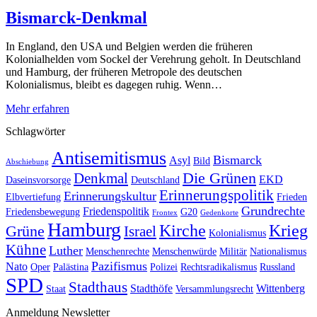
Bismarck-Denkmal
In England, den USA und Belgien werden die früheren
Kolonialhelden vom Sockel der Verehrung geholt. In Deutschland
und Hamburg, der früheren Metropole des deutschen
Kolonialismus, bleibt es dagegen ruhig. Wenn…
Mehr erfahren
Schlagwörter
Antisemitismus
Bismarck
Asyl
Bild
Abschiebung
Die Grünen
Denkmal
EKD
Daseinsvorsorge
Deutschland
Erinnerungspolitik
Erinnerungskultur
Elbvertiefung
Frieden
Grundrechte
Friedenspolitik
Friedensbewegung
G20
Frontex
Gedenkorte
Hamburg
Kirche
Krieg
Grüne
Israel
Kolonialismus
Kühne
Luther
Menschenrechte
Menschenwürde
Militär
Nationalismus
Pazifismus
Nato
Oper
Palästina
Polizei
Rechtsradikalismus
Russland
SPD
Stadthaus
Stadthöfe
Wittenberg
Staat
Versammlungsrecht
Anmeldung Newsletter