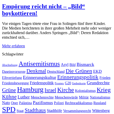
Empörung reicht nicht – „Bild“
boykottieren!
Vor einigen Tagen tötete eine Frau in Solingen fünf ihrer Kinder.
Die Medien berichteten in ihrer großen Mehrheit mehr oder weniger
zurückhaltend darüber. Anders Springers „Bild“: Deren Redaktion
entschied sich,…
Mehr erfahren
Schlagwörter
Antisemitismus
Bismarck
Asyl
Bild
Abschiebung
Die Grünen
Denkmal
EKD
Daseinsvorsorge
Deutschland
Erinnerungspolitik
Erinnerungskultur
Elbvertiefung
Frieden
Grundrechte
Friedenspolitik
Friedensbewegung
G20
Frontex
Gedenkorte
Hamburg
Kirche
Krieg
Grüne
Israel
Kolonialismus
Kühne
Luther
Menschenrechte
Menschenwürde
Militär
Nationalismus
Pazifismus
Nato
Oper
Palästina
Polizei
Rechtsradikalismus
Russland
SPD
Stadthaus
Stadthöfe
Wittenberg
Staat
Versammlungsrecht