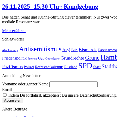
26.11.2025- 15.30 Uhr: Kundgebung
Das hatten Senat und Kühne-Stiftung clever terminiert: Nur zwei Wo
mediale Resonanz war…
Mehr erfahren
Schlagwörter
Antisemitismus
Bismarck
Asyl
Bild
Daseinsvorso
Abschiebung
Hamb
Grüne
Grundrechte
Friedenspolitik
G20
Frontex
Gedenkorte
SPD
Stadth
Pazifismus
Polizei
Rechtsradikalismus
Russland
Staat
Anmeldung Newsletter
Vorname oder ganzer Name
Email
Indem Du fortfährst, akzeptierst Du unsere Datenschutzerklärung.
Ältere Beiträge