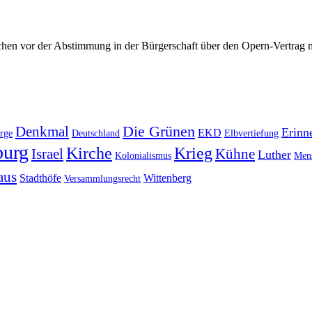
chen vor der Abstimmung in der Bürgerschaft über den Opern-Vertrag m
Die Grünen
Denkmal
Erinn
EKD
rge
Deutschland
Elbvertiefung
urg
Kirche
Krieg
Israel
Kühne
Luther
Kolonialismus
Mens
aus
Stadthöfe
Wittenberg
Versammlungsrecht