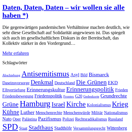
Daten, Daten, Daten – wir wollen sie alle
haben *)
Die gegenwärtigen pandemischen Verhältnisse machen deutlich, wie
sehr diese Gesellschaft auf Solidarität angewiesen ist. Das spiegelt
sich auch im gesellschaftlichen Diskurs in der Bereitschaft, das
Kollektiv stärker in den Vordergrund…
Mehr erfahren
Schlagwörter
Antisemitismus
Bismarck
Asyl
Bild
Abschiebung
Die Grünen
Denkmal
EKD
Daseinsvorsorge
Deutschland
Erinnerungspolitik
Erinnerungskultur
Elbvertiefung
Frieden
Grundrechte
Friedenspolitik
Friedensbewegung
G20
Frontex
Gedenkorte
Hamburg
Kirche
Krieg
Grüne
Israel
Kolonialismus
Kühne
Luther
Menschenrechte
Menschenwürde
Militär
Nationalismus
Pazifismus
Nato
Oper
Palästina
Polizei
Rechtsradikalismus
Russland
SPD
Stadthaus
Stadthöfe
Wittenberg
Staat
Versammlungsrecht