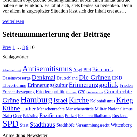
haben eine Funktion. Es lohnt sich, stets beides zu bedenken. Denn
vor allem in zugespitzter Situation lässt sich der Inhalt erst aus…
weiterlesen
Seitennummerierung der Beiträge
Prev
1
…
8
9
10
Schlagwörter
Antisemitismus
Bismarck
Asyl
Bild
Abschiebung
Die Grünen
Denkmal
EKD
Daseinsvorsorge
Deutschland
Erinnerungspolitik
Erinnerungskultur
Elbvertiefung
Frieden
Grundrechte
Friedenspolitik
Friedensbewegung
G20
Frontex
Gedenkorte
Hamburg
Kirche
Krieg
Grüne
Israel
Kolonialismus
Kühne
Luther
Menschenrechte
Menschenwürde
Militär
Nationalismus
Pazifismus
Nato
Oper
Palästina
Polizei
Rechtsradikalismus
Russland
SPD
Stadthaus
Stadthöfe
Wittenberg
Staat
Versammlungsrecht
Anmeldung Newsletter