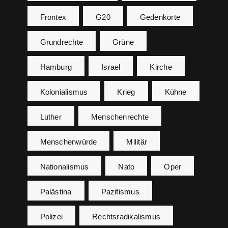
Frontex
G20
Gedenkorte
Grundrechte
Grüne
Hamburg
Israel
Kirche
Kolonialismus
Krieg
Kühne
Luther
Menschenrechte
Menschenwürde
Militär
Nationalismus
Nato
Oper
Palästina
Pazifismus
Polizei
Rechtsradikalismus