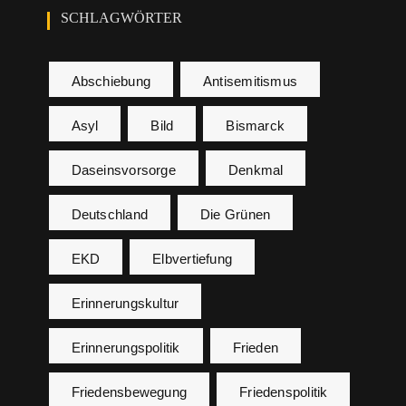
SCHLAGWÖRTER
Abschiebung
Antisemitismus
Asyl
Bild
Bismarck
Daseinsvorsorge
Denkmal
Deutschland
Die Grünen
EKD
Elbvertiefung
Erinnerungskultur
Erinnerungspolitik
Frieden
Friedensbewegung
Friedenspolitik