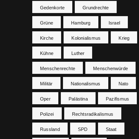
Gedenkorte
Grundrechte
Grüne
Hamburg
Israel
Kirche
Kolonialismus
Krieg
Kühne
Luther
Menschenrechte
Menschenwürde
Militär
Nationalismus
Nato
Oper
Palästina
Pazifismus
Polizei
Rechtsradikalismus
Russland
SPD
Staat