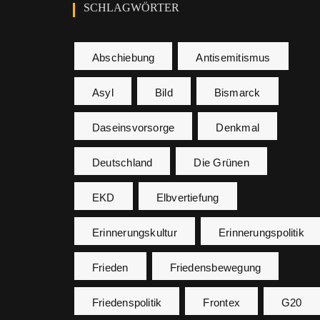
SCHLAGWÖRTER
Abschiebung
Antisemitismus
Asyl
Bild
Bismarck
Daseinsvorsorge
Denkmal
Deutschland
Die Grünen
EKD
Elbvertiefung
Erinnerungskultur
Erinnerungspolitik
Frieden
Friedensbewegung
Friedenspolitik
Frontex
G20