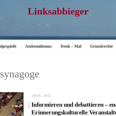
Linksabbieger
.
fgespießt
Antisemitismus
Denk – Mal
Grundrechte
zsynagoge
DENK - MAL
Informieren und debattieren – end
Erinnerungskulturelle Veranstalt