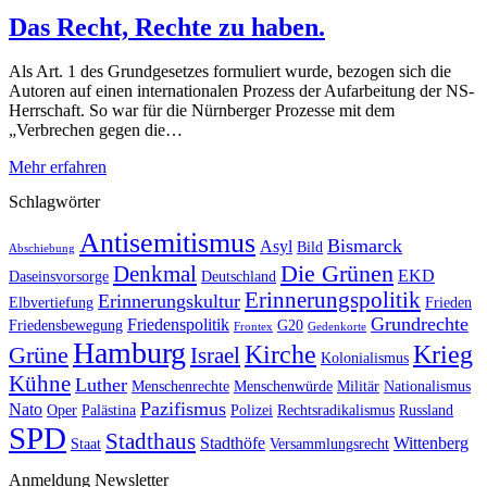
Das Recht, Rechte zu haben.
Als Art. 1 des Grundgesetzes formuliert wurde, bezogen sich die
Autoren auf einen internationalen Prozess der Aufarbeitung der NS-
Herrschaft. So war für die Nürnberger Prozesse mit dem
„Verbrechen gegen die…
Mehr erfahren
Schlagwörter
Antisemitismus
Bismarck
Asyl
Bild
Abschiebung
Die Grünen
Denkmal
EKD
Daseinsvorsorge
Deutschland
Erinnerungspolitik
Erinnerungskultur
Elbvertiefung
Frieden
Grundrechte
Friedenspolitik
Friedensbewegung
G20
Frontex
Gedenkorte
Hamburg
Kirche
Krieg
Grüne
Israel
Kolonialismus
Kühne
Luther
Menschenrechte
Menschenwürde
Militär
Nationalismus
Pazifismus
Nato
Oper
Palästina
Polizei
Rechtsradikalismus
Russland
SPD
Stadthaus
Stadthöfe
Wittenberg
Staat
Versammlungsrecht
Anmeldung Newsletter