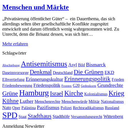
Menschen und Märkte
„Privatisierung öffentlicher Güter“ – ein Dauerthema, das sich
allerdings selten über gesellschaftliche Konflikte zugespitzt
entwickelt und darum öffentlich wenig wahrgenommen wird. Zu
Unrecht, denn die Brisanz dessen, was sich hier…
Mehr erfahren
Schlagwörter
Antisemitismus
Bismarck
Asyl
Bild
Abschiebung
Die Grünen
Denkmal
EKD
Daseinsvorsorge
Deutschland
Erinnerungspolitik
Erinnerungskultur
Elbvertiefung
Frieden
Grundrechte
Friedenspolitik
Friedensbewegung
G20
Frontex
Gedenkorte
Hamburg
Kirche
Krieg
Grüne
Israel
Kolonialismus
Kühne
Luther
Menschenrechte
Menschenwürde
Militär
Nationalismus
Pazifismus
Nato
Oper
Palästina
Polizei
Rechtsradikalismus
Russland
SPD
Stadthaus
Stadthöfe
Wittenberg
Staat
Versammlungsrecht
Anmeldung Newsletter