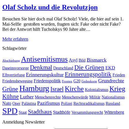
Olaf Scholz und die Revolutzjon
Besuchen Sie hier doch mal Olaf Scholz! Viele, die hier auf sein 1.
Mai-Selfie gestoßen wurden, fragten sich: Fake oder nicht Fake?
Bei der Antwort hilft Tucholskys 90 Jahre alte…
Mehr erfahren
Schlagwörter
Antisemitismus
Bismarck
Asyl
Bild
Abschiebung
Die Grünen
Denkmal
EKD
Daseinsvorsorge
Deutschland
Erinnerungspolitik
Erinnerungskultur
Elbvertiefung
Frieden
Grundrechte
Friedenspolitik
Friedensbewegung
G20
Frontex
Gedenkorte
Hamburg
Kirche
Krieg
Grüne
Israel
Kolonialismus
Kühne
Luther
Menschenrechte
Menschenwürde
Militär
Nationalismus
Pazifismus
Nato
Oper
Palästina
Polizei
Rechtsradikalismus
Russland
SPD
Stadthaus
Stadthöfe
Wittenberg
Staat
Versammlungsrecht
Anmeldung Newsletter