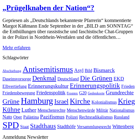
„Prügelknaben der Nation“?
Gepriesen als „Deutschlands bekannteste Pfarrerin“ kommentierte
Margot Käßmann Ende September in der „BILD am SONNTAG“
die Enthüllungen über rassistische und faschistische Chat-Gruppen
in der Polizei in Nordrhein-Westfalen und die öffentlichen…
Mehr erfahren
Schlagwörter
Antisemitismus
Bismarck
Asyl
Bild
Abschiebung
Die Grünen
Denkmal
EKD
Daseinsvorsorge
Deutschland
Erinnerungspolitik
Erinnerungskultur
Elbvertiefung
Frieden
Grundrechte
Friedenspolitik
Friedensbewegung
G20
Frontex
Gedenkorte
Hamburg
Kirche
Krieg
Grüne
Israel
Kolonialismus
Kühne
Luther
Menschenrechte
Menschenwürde
Militär
Nationalismus
Pazifismus
Nato
Oper
Palästina
Polizei
Rechtsradikalismus
Russland
SPD
Stadthaus
Stadthöfe
Wittenberg
Staat
Versammlungsrecht
Anmeldung Newsletter