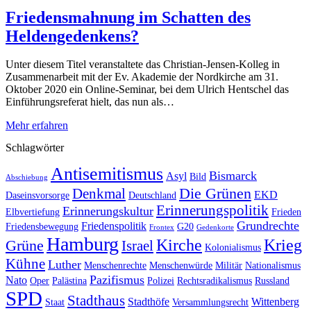
Friedensmahnung im Schatten des
Heldengedenkens?
Unter diesem Titel veranstaltete das Christian-Jensen-Kolleg in
Zusammenarbeit mit der Ev. Akademie der Nordkirche am 31.
Oktober 2020 ein Online-Seminar, bei dem Ulrich Hentschel das
Einführungsreferat hielt, das nun als…
Mehr erfahren
Schlagwörter
Antisemitismus
Bismarck
Asyl
Bild
Abschiebung
Die Grünen
Denkmal
EKD
Daseinsvorsorge
Deutschland
Erinnerungspolitik
Erinnerungskultur
Elbvertiefung
Frieden
Grundrechte
Friedenspolitik
Friedensbewegung
G20
Frontex
Gedenkorte
Hamburg
Kirche
Krieg
Grüne
Israel
Kolonialismus
Kühne
Luther
Menschenrechte
Menschenwürde
Militär
Nationalismus
Pazifismus
Nato
Oper
Palästina
Polizei
Rechtsradikalismus
Russland
SPD
Stadthaus
Stadthöfe
Wittenberg
Staat
Versammlungsrecht