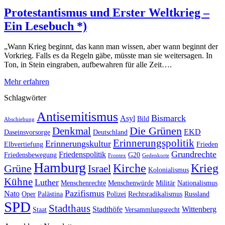
Protestantismus und Erster Weltkrieg –
Ein Lesebuch *)
„Wann Krieg beginnt, das kann man wissen, aber wann beginnt der
Vorkrieg. Falls es da Regeln gäbe, müsste man sie weitersagen. In
Ton, in Stein eingraben, aufbewahren für alle Zeit….
Mehr erfahren
Schlagwörter
Antisemitismus
Bismarck
Asyl
Bild
Abschiebung
Die Grünen
Denkmal
EKD
Daseinsvorsorge
Deutschland
Erinnerungspolitik
Erinnerungskultur
Elbvertiefung
Frieden
Grundrechte
Friedenspolitik
Friedensbewegung
G20
Frontex
Gedenkorte
Hamburg
Kirche
Krieg
Grüne
Israel
Kolonialismus
Kühne
Luther
Menschenrechte
Menschenwürde
Militär
Nationalismus
Pazifismus
Nato
Oper
Palästina
Polizei
Rechtsradikalismus
Russland
SPD
Stadthaus
Stadthöfe
Wittenberg
Staat
Versammlungsrecht