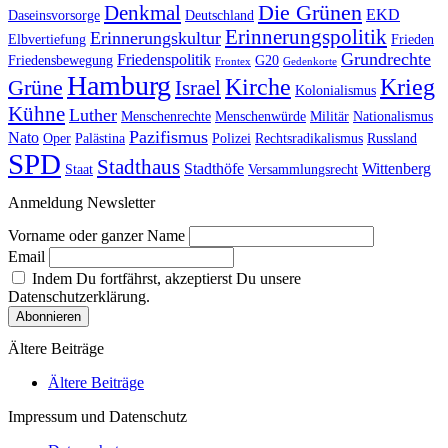
Die Grünen
Denkmal
EKD
Daseinsvorsorge
Deutschland
Erinnerungspolitik
Erinnerungskultur
Elbvertiefung
Frieden
Grundrechte
Friedenspolitik
Friedensbewegung
G20
Frontex
Gedenkorte
Hamburg
Kirche
Krieg
Grüne
Israel
Kolonialismus
Kühne
Luther
Menschenrechte
Menschenwürde
Militär
Nationalismus
Pazifismus
Nato
Oper
Palästina
Polizei
Rechtsradikalismus
Russland
SPD
Stadthaus
Stadthöfe
Wittenberg
Staat
Versammlungsrecht
Anmeldung Newsletter
Vorname oder ganzer Name
Email
Indem Du fortfährst, akzeptierst Du unsere
Datenschutzerklärung.
Ältere Beiträge
Ältere Beiträge
Impressum und Datenschutz