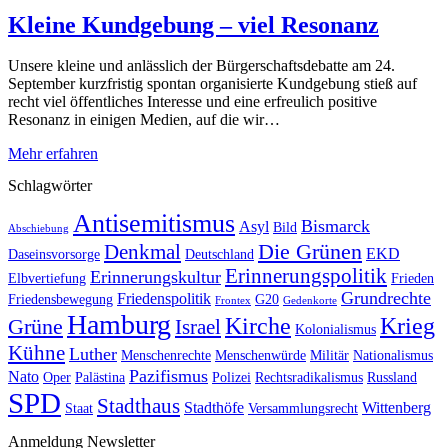
Kleine Kundgebung – viel Resonanz
Unsere kleine und anlässlich der Bürgerschaftsdebatte am 24.
September kurzfristig spontan organisierte Kundgebung stieß auf
recht viel öffentliches Interesse und eine erfreulich positive
Resonanz in einigen Medien, auf die wir…
Mehr erfahren
Schlagwörter
Antisemitismus
Bismarck
Asyl
Bild
Abschiebung
Die Grünen
Denkmal
EKD
Daseinsvorsorge
Deutschland
Erinnerungspolitik
Erinnerungskultur
Elbvertiefung
Frieden
Grundrechte
Friedenspolitik
Friedensbewegung
G20
Frontex
Gedenkorte
Hamburg
Kirche
Krieg
Grüne
Israel
Kolonialismus
Kühne
Luther
Menschenrechte
Menschenwürde
Militär
Nationalismus
Pazifismus
Nato
Oper
Palästina
Polizei
Rechtsradikalismus
Russland
SPD
Stadthaus
Stadthöfe
Wittenberg
Staat
Versammlungsrecht
Anmeldung Newsletter