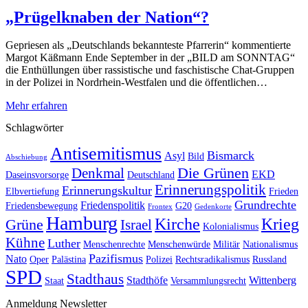
„Prügelknaben der Nation“?
Gepriesen als „Deutschlands bekannteste Pfarrerin“ kommentierte
Margot Käßmann Ende September in der „BILD am SONNTAG“
die Enthüllungen über rassistische und faschistische Chat-Gruppen
in der Polizei in Nordrhein-Westfalen und die öffentlichen…
Mehr erfahren
Schlagwörter
Antisemitismus
Bismarck
Asyl
Bild
Abschiebung
Die Grünen
Denkmal
EKD
Daseinsvorsorge
Deutschland
Erinnerungspolitik
Erinnerungskultur
Elbvertiefung
Frieden
Grundrechte
Friedenspolitik
Friedensbewegung
G20
Frontex
Gedenkorte
Hamburg
Kirche
Krieg
Grüne
Israel
Kolonialismus
Kühne
Luther
Menschenrechte
Menschenwürde
Militär
Nationalismus
Pazifismus
Nato
Oper
Palästina
Polizei
Rechtsradikalismus
Russland
SPD
Stadthaus
Stadthöfe
Wittenberg
Staat
Versammlungsrecht
Anmeldung Newsletter