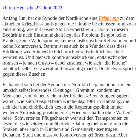
Ulrich Hentschel
25. Juni 2022
Anfang Juni hat die Synode der Nordkirche eine
Erklärung
zu dem
aktuellen Krieg Russlands gegen die Ukraine beschlossen, und zwar
einstimmig, wie mit leisem Stolz vermerkt wird. Doch in diesem
Bedürfnis nach Einstimmigkeit liegt das Problem. Es gibt keine
Kanten, keine Widersprüche, keine selbstkritischen Reflexionen und
keine Kontroversen. Darum ist es auch kein Wunder, dass diese
Erklärung weder innerkirchlich noch gesellschaftlich beachtet
worden ist. Und mensch könnte achselzuckend, enttäuscht oder
ironisch – je nach Gusto – dabei zusehen, wie sich „die Kirche“
inhaltlich selbst verzwergt und unwichtig macht. Doch etwas spricht
gegen dieses Zusehen:
Es handelt sich bei der Synode der Nordkirche ja nicht nur um ein
um sich selbst kreisendes (Leitungs-) Gremium, sondern um
Menschen, von denen viele in der Friedens-Bewegung engagiert
waren, wie zum Beispiel beim Kirchentag 1981 in Hamburg, die
sich klar und eindrücklich gegen die Regierungspolitik immer
weiterer Aufrüstung positionierte. „Frieden schaffen ohne Waffen“
oder „Schwerter zu Pflugscharen“ war auf den Transparenten zu
lesen, die wir seitdem und über viele Jahre gemeinsam durch die
Straßen, aber auch in Kirchen und Gemeindehäuser trugen.
Debatten, Streit und massive Kontroversen gehörten dazu. Aber