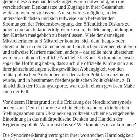
gerade diese Auseinandersetzungen waren notwendig, um die
verschiedenen Denkansätze und Zugänge in ihrer Gesamtheit
wirksam werden zu lassen. Nur so war es möglich, in den
unterschiedlichsten und sich teilweise auch befeindenden
Strömungen der Friedensbewegung, den öffentlichen Diskurs zu
prägen und auch darin erfolgreich zu sein, die Meinungsbildung in
den Kirchen maßgeblich zu beeinflussen. Viele der damaligen
Mitstreiterinnen und Mitstreiter konnten sich dann haupt- oder
ehrenamtlich in den Gemeinden und kirchlichen Gremien etablieren
und teilweise Karriere machen, andere – das sollte nicht übersehen
werden – nahmen berufliche Nachteile in Kauf. So konnte mensch
sogar die Hoffnung haben, dass auch die offizielle Kirche sich aus
ihrer jahrzehntelangen selbstgewählten Abhängigkeit von den
militärpolitischen Ambitionen der deutschen Politik emanzipieren
würde, und in bestimmten friedenspolitischen Politikfeldern, z. B.
hinsichtlich der Rüstungsexporte, war das in einem gewissen Maße
auch der Fall.
Vor diesem Hintergrund ist die Erklärung der Nordkirchensynode
bedeutsam. Denn in ihr wie auch in etlichen anderen kirchlichen
Stellungnahmen zum Ukrainekrieg vollzieht sich eine weitgehende
Einordnung in das militärpolitische Denken und Handeln der
Regierungspolitik. Warum ist das so? Wie konnte es dazu kommen?
Die Synodenerklärung verbirgt in ihrer wortreichen Harmlosigkeit