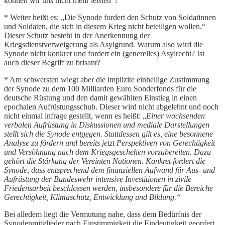
können wir uns nicht mehr leisten“?
* Weiter heißt es: „Die Synode fordert den Schutz von Soldatinnen
und Soldaten, die sich in diesem Krieg nicht beteiligen wollen.“
Dieser Schutz besteht in der Anerkennung der
Kriegsdienstverweigerung als Asylgrund. Warum also wird die
Synode nicht konkret und fordert ein (generelles) Asylrecht? Ist
auch dieser Begriff zu brisant?
* Am schwersten wiegt aber die implizite einhellige Zustimmung
der Synode zu dem 100 Milliarden Euro Sonderfonds für die
deutsche Rüstung und den damit gewählten Einstieg in einen
epochalen Aufrüstungsschub. Dieser wird nicht abgelehnt und noch
nicht einmal infrage gestellt, wenn es heißt: „
Einer wachsenden
verbalen Aufrüstung in Diskussionen und mediale Darstellungen
stellt sich die Synode entgegen. Stattdessen gilt es, eine besonnene
Analyse zu fördern und bereits jetzt Perspektiven von Gerechtigkeit
und Versöhnung nach dem Kriegsgeschehen vorzubereiten. Dazu
gehört die Stärkung der Vereinten Nationen. Konkret fordert die
Synode, dass entsprechend dem finanziellen Aufwand für Aus- und
Aufrüstung der Bundeswehr intensive Investitionen in zivile
Friedensarbeit beschlossen werden, insbesondere für die Bereiche
Gerechtigkeit, Klimaschutz, Entwicklung und Bildung.“
Bei alledem liegt die Vermutung nahe, dass dem Bedürfnis der
Synodenmitglieder nach Einstimmigkeit die Eindeutigkeit geopfert