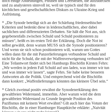
doch einige Andeutungen, Phrasen und Leerstellen, die aufzudecken
und zu analysieren sinnvoll ist, weil sie typisch sind für den
kirchlichen und gesellschaftlichen Diskurs zu Ukraine-Krieg und
Aufrüstung.
* „Die Synode beteiligt sich an der Schärfung friedensethischer
Kriterien und bedenkt diese in leidenschaftlichen, aber dabei
sachlichen und differenzierten Debatten. Sie hält die Not aus, sich
gegebenenfalls zwischen Schuld und Schuld positionieren zu
müssen“, heißt es im ersten Teil der Erklärung. Doch die Not ist
selbst gewählt, denn warum MUSS sich die Synode positionieren?
Und wenn sie sich schon positionieren will, warum um Gottes
willen dann für die mit Panzerlieferungen verbundene Schuld und
nicht für die Schuld, die mit der Waffenverweigerung verbunden ist?
Eine Teilantwort findet sich bei Hamburgs Bischöfin Kirsten Fehrs:
„Wir werden in jedem Fall Schuld auf uns laden, was immer wir tun
und was immer wir lassen“, sagte Fehrs. Sie habe keine besseren
Antworten als die Politik. Und entsprechend wird die Bischöfin
dann konkret: „Waffenlieferungen könnten das kleinere Übel sein.“
* Gleich zweimal positiv erwähnt die Synodenerklärung den
gewaltfreien Widerstand, immerhin. Aber warum wird die dem
gewaltfreien Widerstand zu Grunde liegende Position des
Pazifismus mit keinem Wort erwähnt? Gilt auch hier das Votum der
Bischöfin, die in einer Hamburger Hauptkirche erklärte: „Naivität