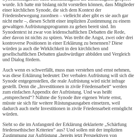
wurde. Ich hatte mir bislang nicht vorstellen können, dass Mitglieder
einer kirchlichen Synode, die sich dem Kontext der
Friedensbewegung zuordnen – vielleicht aber gibt es sie auch gar
nicht mehr –, diesen Schritt einer impliziten Zustimmung zu einem
gewaltigen Aufrüstungsprogramm zu gehen bereit sind. Im
Synodentext ist zwar von leidenschaftlichen Debatten die Rede,
aber davon ist nichts zu spüren. Was treibt die Angst, zwei oder drei
kontroverse Positionen in einer Erklärung zu benennen? Diese
würden ja auch die Wirklichkeit in den kirchlichen und
gesellschaftlichen Debatten glaubwürdiger abbilden und Vergleich
und Dialog fördern.
Auch wenn es schwerfällt, muss man verstehen und ernst nehmen,
was diese Erklärung bedeutet: Der verbalen Aufrüstung will sich die
Synode entgegenstellen, die reale Aufrüstung wird nicht infrage
gestellt. Denn die „Investitionen in zivile Friedensarbeit“ werden
zum einfachen Appendix der Aufrüstung. Und was heißt
„entsprechend“? Nähme die Synode ihre eigenen Worte ernst,
müsste sie sich für weitere Rüstungsausgaben einsetzen, weil
dadurch auch mehr Investitionen in zivile Friedensarbeit ermöglicht
würden.
Sieht so die im Anfangsteil der Erklärung deklarierte „Schärfung
friedensethischer Kriterien“ aus? Und sollen mit der impliziten
Zustimmung zur Aufrüstung „bereits jetzt Perspektiven von