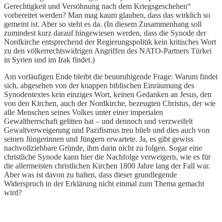
Gerechtigkeit und Versöhnung nach dem Kriegsgeschehen“
vorbereitet werden? Man mag kaum glauben, dass das wirklich so
gemeint ist. Aber so steht es da. (In diesem Zusammenhang soll
zumindest kurz darauf hingewiesen werden, dass die Synode der
Nordkirche entsprechend der Regierungspolitik kein kritisches Wort
zu den völkerrechtswidrigen Angriffen des NATO-Partners Türkei
in Syrien und im Irak findet.)
Am vorläufigen Ende bleibt die beunruhigende Frage: Warum findet
sich, abgesehen von der knappen biblischen Einräumung des
Synodentextes kein einziges Wort, keinen Gedanken an Jesus, den
von den Kirchen, auch der Nordkirche, bezeugten Christus, der wie
alle Menschen seines Volkes unter einer imperialen
Gewaltherrschaft gelitten hat – und dennoch und verzweifelt
Gewaltverweigerung und Pazifismus treu blieb und dies auch von
seinen Jüngerinnen und Jüngern erwartete. Ja, es gibt gewiss
nachvollziehbare Gründe, ihm darin nicht zu folgen. Sogar eine
christliche Synode kann hier die Nachfolge verweigern, wie es für
die allermeisten christlichen Kirchen 1800 Jahre lang der Fall war.
Aber was ist davon zu halten, dass dieser grundlegende
Widerspruch in der Erklärung nicht einmal zum Thema gemacht
wird?